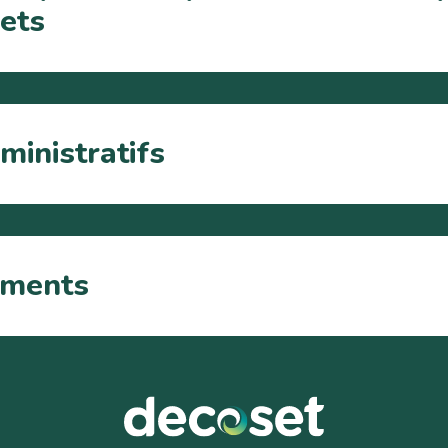
hets
ministratifs
uments