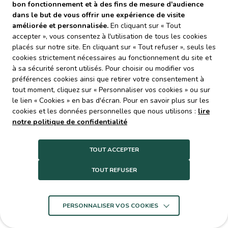
Déchèteries
bon fonctionnement et à des fins de mesure d'audience
dans le but de vous offrir une expérience de visite
notre page dédiée
Cliquez ici pour vous rendre sur
améliorée et personnalisée.
En cliquant sur « Tout
aux déchèteries
accepter », vous consentez à l'utilisation de tous les cookies
.
placés sur notre site. En cliquant sur « Tout refuser », seuls les
cookies strictement nécessaires au fonctionnement du site et
à sa sécurité seront utilisés. Pour choisir ou modifier vos
Centres de tri
préférences cookies ainsi que retirer votre consentement à
tout moment, cliquez sur « Personnaliser vos cookies » ou sur
Decoset assure le tri des déchets recyclables (bacs
le lien « Cookies » en bas d'écran. Pour en savoir plus sur les
jaunes) collectés par les EPCI adhérents.
cookies et les données personnelles que nous utilisons :
lire
Pour remplir cette mission, il dispose de deux centres de
notre politique de confidentialité
tri, l’un à Toulouse qu’il gère en régie directe avec ses
propres agents et l’autre à Bessières géré par un
prestataire (Econotre jusqu’au 31 décembre 2024 puis
TOUT ACCEPTER
Paprec).
Un centre de tri plus moderne et plus grand (l’un des plus
TOUT REFUSER
grands de France) est en cours de construction à
er
Bessières. Il devrait être mis en service au cours du 1
semestre 2025. Ce centre de tri sera exploité par la
PERSONNALISER VOS COOKIES
société Paprec pour une durée de 4 ans dans le cadre
d’un marché public à performance.