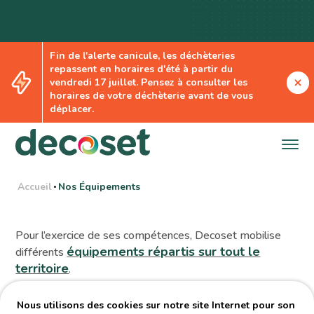
Fin de l'alerte canicule, les déchèteries
repassent en horaires d'été à partir du
Nos Équipements
vendredi 17 juillet. Pensez à consulter les
horaires de votre déchèterie avant de vous
déplacer.
Accueil
Nos Équipements
•
Pour l’exercice de ses compétences, Decoset mobilise
équipements répartis sur tout le
différents
territoire
.
Nous utilisons des cookies sur notre site Internet pour son