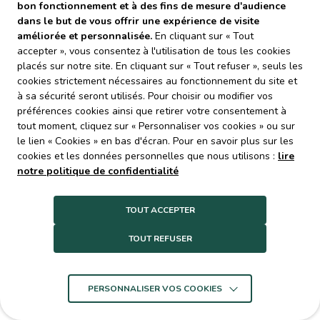
bon fonctionnement et à des fins de mesure d'audience
implique acceptation intégrale et sans réserve des
dans le but de vous offrir une expérience de visite
présentes mentions légales.
améliorée et personnalisée.
En cliquant sur « Tout
Ces dernières sont accessibles sur le Site à la rubrique
accepter », vous consentez à l'utilisation de tous les cookies
« Mentions légales ».
placés sur notre site. En cliquant sur « Tout refuser », seuls les
cookies strictement nécessaires au fonctionnement du site et
à sa sécurité seront utilisés. Pour choisir ou modifier vos
Article 1 - Identification
préférences cookies ainsi que retirer votre consentement à
tout moment, cliquez sur « Personnaliser vos cookies » ou sur
Siège social :
le lien « Cookies » en bas d'écran. Pour en savoir plus sur les
Syndicat Mixte DECOSET
cookies et les données personnelles que nous utilisons :
lire
Toulouse-Métropole
notre politique de confidentialité
6, rue René Leduc
31500 TOULOUSE
Siège administratif :
TOUT ACCEPTER
Syndicat Mixte DECOSET
TOUT REFUSER
2-4, rue Jean Giono
31130 BALMA
N° SIREN : 253 102 636
N° SIRET : 253 102 636 00029
PERSONNALISER VOS COOKIES
CODE NAF : 3821 Z
Conception :