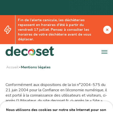
Fin de l'alerte canicule, les déchèteries
repassent en horaires d'été à partir du
Mentions légales
vendredi 17 juillet. Pensez à consulter les
horaires de votre déchèterie avant de vous
déplacer.
Accueil
Mentions légales
•
Conformément aux dispositions de la loi n°2004-575 du
21 juin 2004 pour la Confiance en l’économie numérique, il
est porté à la connaissance des utilisateurs et visiteurs, ci-
après l’Utilisateur, du site decoset.fr, ci-après le « Site »,
les présentes mentions légales.
Nous utilisons des cookies sur notre site Internet pour son
La connexion et la navigation sur le Site par l’Utilisateur