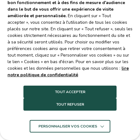
bon fonctionnement et à des fins de mesure d'audience
devenu un acteur majeur en matière de prévention, de
dans le but de vous offrir une expérience de visite
traitement et de valorisation des déchets sur un territoire
améliorée et personnalisée.
En cliquant sur « Tout
de plus d’un million d’habitants.
accepter », vous consentez à l'utilisation de tous les cookies
placés sur notre site. En cliquant sur « Tout refuser », seuls les
cookies strictement nécessaires au fonctionnement du site et
à sa sécurité seront utilisés. Pour choisir ou modifier vos
préférences cookies ainsi que retirer votre consentement à
tout moment, cliquez sur « Personnaliser vos cookies » ou sur
le lien « Cookies » en bas d'écran. Pour en savoir plus sur les
cookies et les données personnelles que nous utilisons :
lire
notre politique de confidentialité
Les EPCI membres assurent la collecte des déchets
ménagers et assimilés. Decoset les prend ensuite en
TOUT ACCEPTER
charge au sein de centres de transferts, puis les
TOUT REFUSER
transporte dans les équipements qui vont permettre de
les valoriser et de les orienter vers les filières de
traitement adéquates (plateforme de compostage,
centre de tri, unité de valorisation énergétique).
PERSONNALISER VOS COOKIES
Les objectifs du syndicat sont de tendre vers
une
réduction et une valorisation maximale des