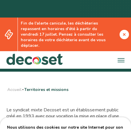
Fin de l'alerte canicule, les déchèteries
repassent en horaires d'été à partir du
Territoires et
vendredi 17 juillet. Pensez à consulter les
horaires de votre déchèterie avant de vous
missions
déplacer.
Accueil
Territoires et missions
•
Le
s
yndicat
m
ixte
Decoset
est un établissement public
créé en 1993 avec pour vocation la mise en place d’une
filière optimale de traitement et de valorisation des
Nous utilisons des cookies sur notre site Internet pour son
déchets
ménagers
et assimilés
. Aujourd’hui,
Decoset
est