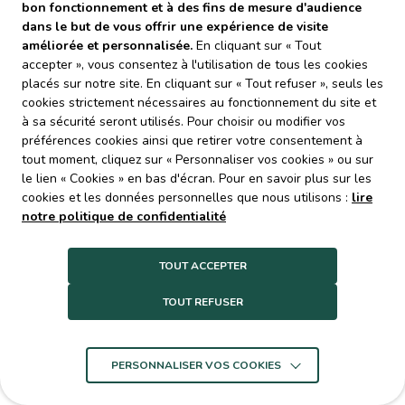
bon fonctionnement et à des fins de mesure d'audience
dans le but de vous offrir une expérience de visite
Rue d'Ariane 31240 - L'Union
améliorée et personnalisée.
En cliquant sur « Tout
relations.usagers@decoset.fr
accepter », vous consentez à l'utilisation de tous les cookies
05 82 06 18 30
placés sur notre site. En cliquant sur « Tout refuser », seuls les
cookies strictement nécessaires au fonctionnement du site et
Coordonnées GPS
à sa sécurité seront utilisés. Pour choisir ou modifier vos
43.6422
préférences cookies ainsi que retirer votre consentement à
1.50143
tout moment, cliquez sur « Personnaliser vos cookies » ou sur
le lien « Cookies » en bas d'écran. Pour en savoir plus sur les
cookies et les données personnelles que nous utilisons :
lire
notre politique de confidentialité
TOUT ACCEPTER
TOUT REFUSER
PERSONNALISER VOS COOKIES